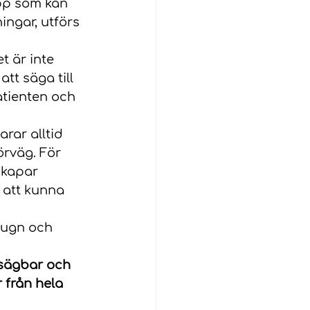
epp som kan 
ngar, utförs 
t är inte 
t säga till 
atienten och 
larar alltid 
rväg. För 
skapar 
r att kunna 
lugn och 
tsägbar och 
 från hela 