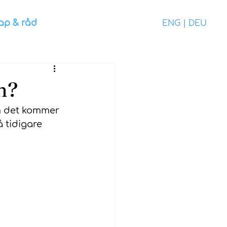
ap & råd
ENG
|
DEU
n?
m det kommer 
 tidigare 