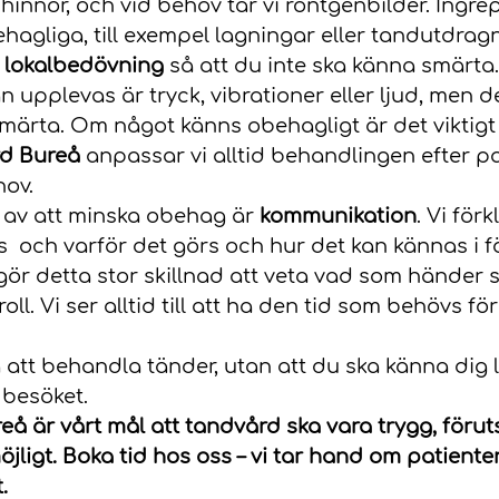
hinnor, och vid behov tar vi röntgenbilder. Ingr
agliga, till exempel lagningar eller tandutdragni
v lokalbedövning
 så att du inte ska känna smärta.
 upplevas är tryck, vibrationer eller ljud, men de
rta. Om något känns obehagligt är det viktigt at
d Bureå
 anpassar vi alltid behandlingen efter p
hov.
av att minska obehag är 
kommunikation
. Vi förk
  och varför det görs och hur det kan kännas i fö
ör detta stor skillnad att veta vad som händer 
ll. Vi ser alltid till att ha den tid som behövs fö
a att behandla tänder, utan att du ska känna dig 
 besöket.
å är vårt mål att tandvård ska vara trygg, föru
jligt. Boka tid hos oss – vi tar hand om patienter
.