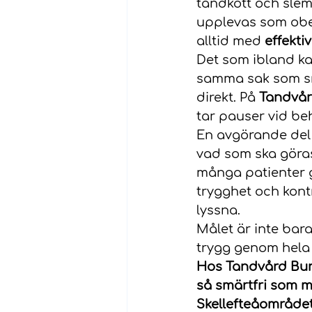
tandkött och slem
upplevas som obeh
alltid med 
effekti
Det som ibland kan
samma sak som smä
direkt. På 
Tandvår
tar pauser vid be
En avgörande del 
vad som ska göras
många patienter g
trygghet och kontro
lyssna.
Målet är inte bar
trygg genom hela
Hos Tandvård Bure
så smärtfri som mö
Skellefteåområdet