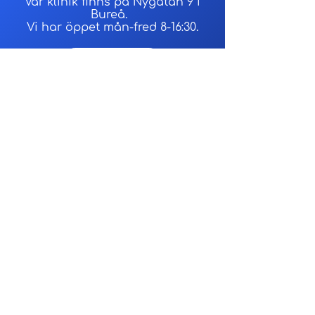
Vår klinik finns på Nygatan 9 i
Bureå.
Vi har öppet mån-fred 8-16:30.
Bokning
Vad andra tycker
Våra omdömen
Läs fler omdömen som lämnats på
Google. Ni får gärna lämna ett
omdöme efter ert besök hos oss.
Omdömen
Bästa möjliga känsla för service, 