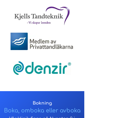
Bokning
Boka, omboka eller avboka