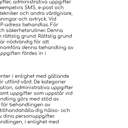
fter, administrativa uppgifter
exempelvis SMS, e-post och
tekniker och andra vårdgivare,
nningar och avtryck. Vid
IP-adress behandlas. För
h säkerhetsrutiner. Denna
 rättslig grund. Rättslig grund
 är nödvändig för att
t genomföra denna behandling av
ppgiften fördes in i
enter i enlighet med gällande
ör utförd vård. De kategorier
ation, administrativa uppgifter
samt uppgifter som uppstår vid
ndling görs med stöd av
nd för behandlingen av
 tillhandahålla dig hälso- och
v dina personuppgifter.
handlingen, i enlighet med