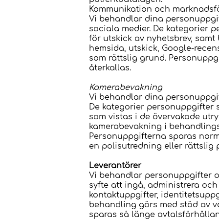
Kommunikation och marknadsf
Vi behandlar dina personuppgif
sociala medier. De kategorier p
för utskick av nyhetsbrev, samt 
hemsida, utskick, Google-recen
som rättslig grund. Personuppgi
återkallas.
Kamerabevakning
Vi behandlar dina personuppgi
De kategorier personuppgifter 
som vistas i de övervakade utr
kamerabevakning i behandlingsr
Personuppgifterna sparas norma
en polisutredning eller rättslig
Leverantörer
Vi behandlar personuppgifter om
syfte att ingå, administrera oc
kontaktuppgifter, identitetsupp
behandling görs med stöd av vår
sparas så länge avtalsförhållan