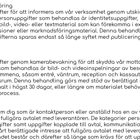
öring
ter för att informera om vår verksamhet genom utskic
ersonuppgifter som behandlas är identitetsuppgifter,
bild-, video- eller textmaterial som kan förekomma i 
sioner eller marknadsföringsmaterial. Denna behand
fterna sparas endast så länge syftet med publiceringe
fter genom kamerabevakning för att skydda vår mott
som behandlas är bild- och videoinspelningar av bes
ymmena, såsom entré, väntrum, reception och kassaut
um. Denna behandling görs med stöd av berättigat in
lt i högst 30 dagar, eller längre om materialet behö
 process.
 dig som är kontaktperson eller anställd hos en av vå
h fullgöra avtalet med leverantören. De kategorier p
gifter samt uppgifter kopplade till avtal, kommunikati
t berättigade intresse att fullgöra avtalet med leve
det består och därefter så länge som krävs för att up