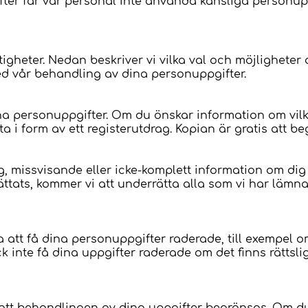
er får vår personal inte använda känsliga personup
?
tigheter. Nedan beskriver vi vilka val och möjligheter
d vår behandling av dina personuppgifter.
l dina personuppgifter. Om du önskar information om vi
a i form av ett registerutdrag. Kopian är gratis att b
missvisande eller icke-komplett information om dig s
ttats, kommer vi att underrätta alla som vi har lämna
ära att få dina personuppgifter raderade, till exempel
 inte få dina uppgifter raderade om det finns rättslig
.