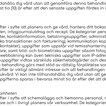
andahålla dig vård utan att genomföra denna behandli
 tio (10) år efter att den senaste uppgiften fördes in 
er i syfte att planera och ge vård, hantera ditt bokad
den, intygjournalutdrag och recept. De kategorier pe
ter, kontaktinformation, betalningsuppgifter, adminis
a transaktioner och fakturering), kommunikation kop
nkontakter), uppgifter som uppstår vid remisshanter
re, samt bild- och biometriska uppgifter såsom fotogra
 webbokning kan även tekniska uppgifter som IP-adre
ppgifter vidtas särskilda säkerhetsåtgärder och des
 behandling görs med stöd av rättslig förpliktelse som
ter är viktigt allmänt intresse och att behandlingen
jukvård. Vi kan inte tillhandahålla dig vård utan at
ifterna sparas i bevaras minst tio år efter det att de
ksamheten
ter i syfte att schemalägga och bemanna personal, re
re och i övrigt planera vår verksamhet. De kategori