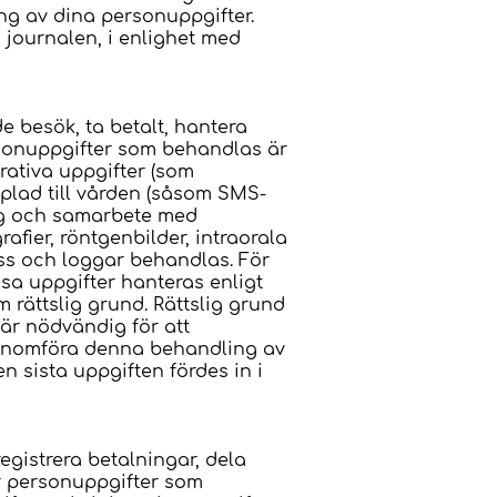
ng av dina personuppgifter.
i journalen, i enlighet med
e besök, ta betalt, hantera
rsonuppgifter som behandlas är
trativa uppgifter (som
plad till vården (såsom SMS-
ing och samarbete med
fier, röntgenbilder, intraorala
ss och loggar behandlas. För
sa uppgifter hanteras enligt
 rättslig grund. Rättslig grund
 är nödvändig för att
t genomföra denna behandling av
n sista uppgiften fördes in i
gistrera betalningar, dela
er personuppgifter som