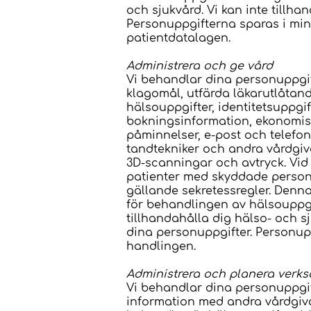
och sjukvård. Vi kan inte tillh
Personuppgifterna sparas i minst
patientdatalagen.
Administrera och ge vård
Vi behandlar dina personuppgift
klagomål, utfärda läkarutlåtan
hälsouppgifter, identitetsuppgif
bokningsinformation, ekonomisk
påminnelser, e-post och telefo
tandtekniker och andra vårdgiva
3D-scanningar och avtryck. Vid
patienter med skyddade personu
gällande sekretessregler. Denna
för behandlingen av hälsouppgif
tillhandahålla dig hälso- och s
dina personuppgifter. Personuppg
handlingen.
Administrera och planera ver
Vi behandlar dina personuppgif
information med andra vårdgiva