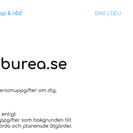
ap & råd
ENG
|
DEU
rdburea.se
personuppgifter om dig;
 enligt
ppgifter som bakgrunden till
tförda och planerade åtgärder.