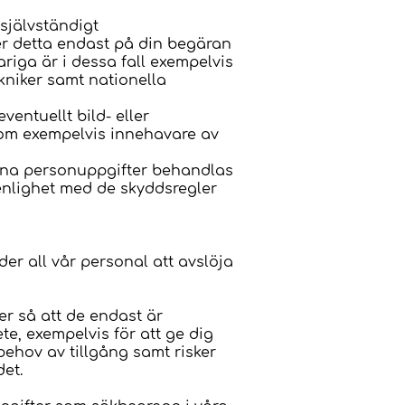
självständigt
er detta endast på din begäran
ariga är i dessa fall exempelvis
kniker samt nationella
entuellt bild- eller
som exempelvis innehavare av
ina personuppgifter behandlas
 enlighet med de skyddsregler
er all vår personal att avslöja
er så att de endast är
e, exempelvis för att ge dig
ehov av tillgång samt risker
det.