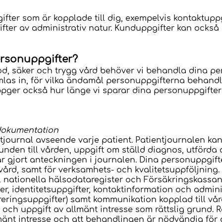
ifter som är kopplade till dig, exempelvis kontaktupp
fter av administrativ natur. Kunduppgifter kan också
ersonuppgifter?
od, säker och trygg vård behöver vi behandla dina pe
mlas in, för vilka ändamål personuppgifterna behand
 uppger också hur länge vi sparar dina personuppgifte
dokumentation
entjournal avseende varje patient. Patientjournalen ka
nden till vården, uppgift om ställd diagnos, utförda
 gjort anteckningen i journalen. Dina personuppgif
vård, samt för verksamhets- och kvalitetsuppföljning
l nationella hälsodataregister och Försäkringskassan
, identitetsuppgifter, kontaktinformation och admini
eringsuppgifter) samt kommunikation kopplad till vå
se och uppgift av allmänt intresse som rättslig grund.
lmänt intresse och att behandlingen är nödvändig för a