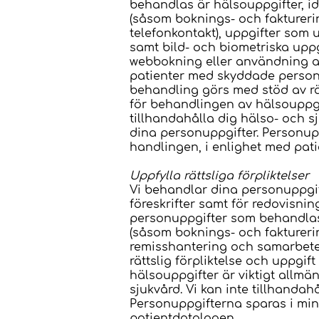
behandlas är hälsouppgifter, id
(såsom boknings- och faktureri
telefonkontakt), uppgifter som
samt bild- och biometriska uppg
webbokning eller användning av
patienter med skyddade personu
behandling görs med stöd av rät
för behandlingen av hälsouppgif
tillhandahålla dig hälso- och s
dina personuppgifter. Personuppg
handlingen, i enlighet med pat
Uppfylla rättsliga förpliktelser
Vi behandlar dina personuppgift
föreskrifter samt för redovisnin
personuppgifter som behandlas ä
(såsom boknings- och faktureri
remisshantering och samarbete
rättslig förpliktelse och uppgif
hälsouppgifter är viktigt allmä
sjukvård. Vi kan inte tillhanda
Personuppgifterna sparas i minst
patientdatalagen.