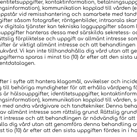
entitetsuppgifter, kontaktinformation, betalningsuppgi
ngsinformation), kommunikation kopplad till vården (
 uppstår vid remisshantering och samarbete med tand
ifter såsom fotografier, röntgenbilder, intraorala ska
 digitala tjänster kan tekniska logguppgifter såsom 
ppgifter hanteras dessa med särskilda sekretess- oc
tslig förpliktelse och uppgift av allmänt intresse som
ter är viktigt allmänt intresse och att behandlingen
jukvård. Vi kan inte tillhandahålla dig vård utan at
ifterna sparas i minst tio (10) år efter att den sista u
ientdatalagen.
er i syfte att hantera klagomål, avvikelser och incid
g till behöriga myndigheter för att erhålla vårdpeng f
r hälsouppgifter, identitetsuppgifter, kontaktinform
ngsinformation), kommunikation kopplad till vården, 
 med andra vårdgivare och tandtekniker. Denna beha
t av allmänt intresse som rättslig grund. Rättslig gru
nt intresse och att behandlingen är nödvändig för att
hålla dig vård utan att genomföra denna behandling a
 tio (10) år efter att den sista uppgiften fördes in i 