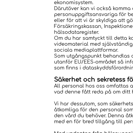
ekonomisystem.
Därutöver kan vi också komma a
personuppgiftsansvariga för be
eller för att vi är skyldiga att
Försäkringskassan, Inspektionen
hälsodataregister.
Om du har samtyckt till detta k
videomaterial med självständi
sociala mediaplattformar.
Som utgångspunkt behandlas di
utanför EU/EES-området så infor
som finns i dataskyddsförordn
Säkerhet och sekretess f
All personal hos oss omfattas a
vad denne fått reda på om ditt 
Vi har dessutom, som säkerhetså
åtkomliga för den personal som 
den vård du behöver. Denna åtk
med en för bred tillgång till p