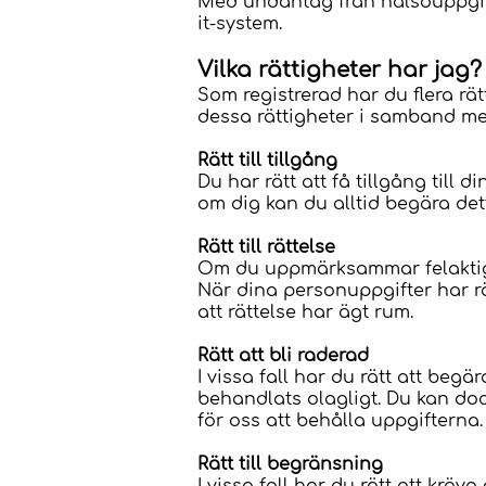
Med undantag från hälsouppgift
it-system.
Vilka rättigheter har jag
Som registrerad har du flera rät
dessa rättigheter i samband me
Rätt till tillgång
Du har rätt att få tillgång til
om dig kan du alltid begära dett
Rätt till rättelse
Om du uppmärksammar felaktig, 
När dina personuppgifter har rä
att rättelse har ägt rum.
Rätt att bli raderad
I vissa fall har du rätt att beg
behandlats olagligt. Du kan dock
för oss att behålla uppgifterna
Rätt till begränsning