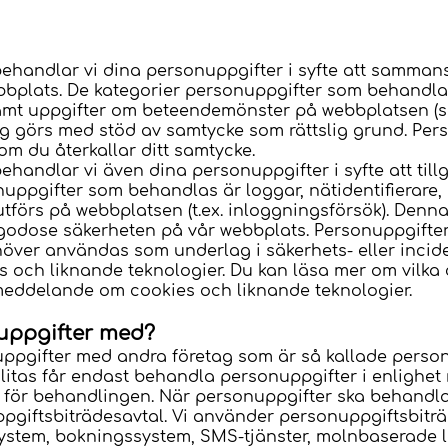
ehandlar vi dina personuppgifter i syfte att sammans
plats. De kategorier personuppgifter som behandlas är
 samt uppgifter om beteendemönster på webbplatsen (
g görs med stöd av samtycke som rättslig grund. Per
om du återkallar ditt samtycke.
handlar vi även dina personuppgifter i syfte att til
uppgifter som behandlas är loggar, nätidentifierare, 
förs på webbplatsen (t.ex. inloggningsförsök). Denn
illgodose säkerheten på vår webbplats. Personuppgift
höver användas som underlag i säkerhets- eller incid
 och liknande teknologier. Du kan läsa mer om vilka 
nsmeddelande om cookies och liknande teknologier.
nuppgifter med?
onuppgifter med andra företag som är så kallade person
litas får endast behandla personuppgifter i enlighe
t för behandlingen. När personuppgifter ska behandla
pgiftsbiträdesavtal. Vi använder personuppgiftsbiträde
stem, bokningssystem, SMS-tjänster, molnbaserade l