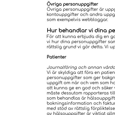
Övriga personuppgifter
Övriga personuppgifter är uppg
kontouppgifter och andra uppgi
som exempelvis webbloggar.
Hur behandlar vi dina p
För att kunna erbjuda dig en g
vi hur dina personuppgifter sa
rättslig grund vi gör detta. Vi
Patienter
Journalföring och annan vård
Vi är skyldiga att föra en pati
personuppgifter som ger bakgru
uppgift om när och vem som har
att kunna ge en god och säker 
måste dessutom rapporteras til
som behandlas är hälsouppgifter
bokningsinformation och faktur
med stöd av rättslig förpliktel
av hälsouppgifter är viktigt al