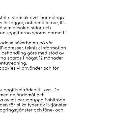
tälla statistik över hur många
 loggar, nätidentifierare, IP-
såsom besökta sidor och
sonuppgifterna sparas normalt i
lgodose säkerheten på vår
IP-adresser, teknisk information
a behandling görs med stöd av
erna sparas i högst 12 månader
entutredning.
cookies vi använder och för
uppgiftsbiträden till oss. De
t med de ändamål och
s av ett personuppgiftsbiträde
n för olika typer av it-tjänster
agringstjänster och löne- och