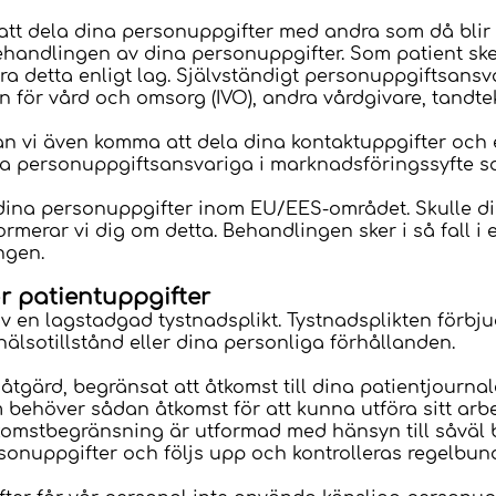
tt dela dina personuppgifter med andra som då blir 
handlingen av dina personuppgifter. Som patient sk
 göra detta enligt lag. Självständigt personuppgiftsansv
 för vård och omsorg (IVO), andra vårdgivare, tandte
an vi även komma att dela dina kontaktuppgifter och ev
ga personuppgiftsansvariga i marknadsföringssyfte 
na personuppgifter inom EU/EES-området. Skulle d
merar vi dig om detta. Behandlingen sker i så fall i
ingen.
ör patientuppgifter
v en lagstadgad tystnadsplikt. Tystnadsplikten förbjud
hälsotillstånd eller dina personliga förhållanden.
tgärd, begränsat att åtkomst till dina patientjournal
behöver sådan åtkomst för att kunna utföra sitt arbet
omstbegränsning är utformad med hänsyn till såväl b
ersonuppgifter och följs upp och kontrolleras regelbun