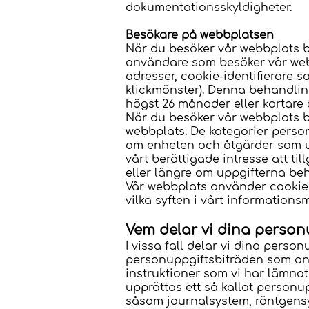
dokumentationsskyldigheter.
Besökare på webbplatsen
När du besöker vår webbplats b
användare som besöker vår webb
adresser, cookie-identifierare
klickmönster). Denna behandlin
högst 26 månader eller kortare 
När du besöker vår webbplats be
webbplats. De kategorier person
om enheten och åtgärder som ut
vårt berättigade intresse att t
eller längre om uppgifterna be
Vår webbplats använder cookies
vilka syften i vårt informatio
Vem delar vi dina perso
I vissa fall delar vi dina pers
personuppgiftsbiträden som an
instruktioner som vi har lämna
upprättas ett så kallat personup
såsom journalsystem, röntgensy