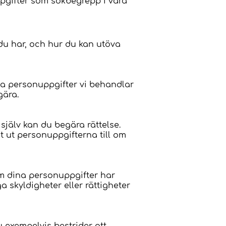
pgifter som sökbegrepp i våra
 du har, och hur du kan utöva
lka personuppgifter vi behandlar
egära.
jälv kan du begära rättelse.
t ut personuppgifterna till om
 om dina personuppgifter har
a skyldigheter eller rättigheter