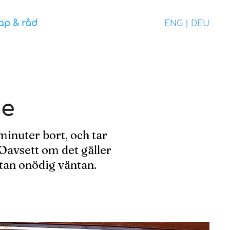
ap & råd
ENG
|
DEU
ge
minuter bort, och tar
Oavsett om det gäller
utan onödig väntan.