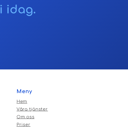
i idag.
Meny
Hem
Våra tjänster
Om oss
Priser