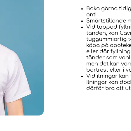
Boka gärna tidigt
ont!
Smärtstillande 
Vid tappad fyllni
tanden, kan Cavi
tuggummiartig ta
köpa på apoteket
eller där fyllni
tänder som vanlig
men det kan vara
bortrest eller i 
Vid ilningar kan
Ilningar kan do
därför bra att u