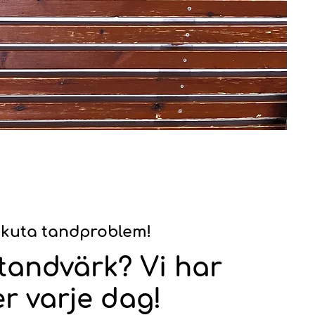
 akuta tandproblem!
 tandvärk?
Vi har
er varje dag!