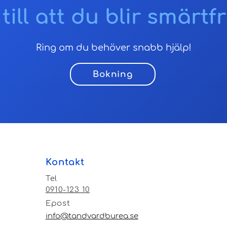
 till att du blir smärtfr
Ring om du behöver snabb hjälp!
Bokning
Kontakt
Tel
0910-123 10
Epost
info@tandvardburea.se