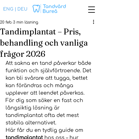
ENG
|
DEU
20 feb.
3 min läsning
Tandimplantat – Pris,
behandling och vanliga
frågor 2026
Att sakna en tand påverkar både 
funktion och självförtroende. Det 
kan bli svårare att tugga, bettet 
kan förändras och många 
upplever att leendet påverkas. 
För dig som söker en fast och 
långsiktig lösning är 
tandimplantat ofta det mest 
stabila alternativet.
Här får du en tydlig guide om 
tandimplantat 
hos oss – hur 