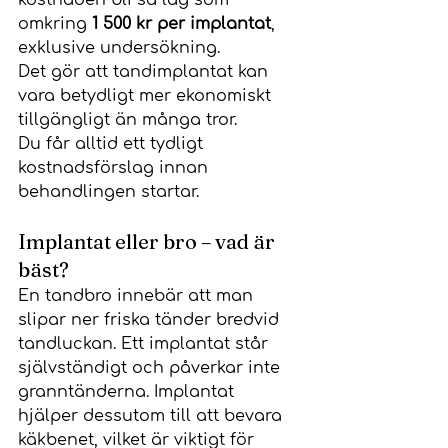
kostnaden bli så låg som 
omkring 
1 500 kr per implantat
, 
exklusive undersökning.
Det gör att tandimplantat kan 
vara betydligt mer ekonomiskt 
tillgängligt än många tror.
Du får alltid ett tydligt 
kostnadsförslag innan 
behandlingen startar.
Implantat eller bro – vad är 
bäst?
En tandbro innebär att man 
slipar ner friska tänder bredvid 
tandluckan. Ett implantat står 
självständigt och påverkar inte 
granntänderna. Implantat 
hjälper dessutom till att bevara 
käkbenet, vilket är viktigt för 